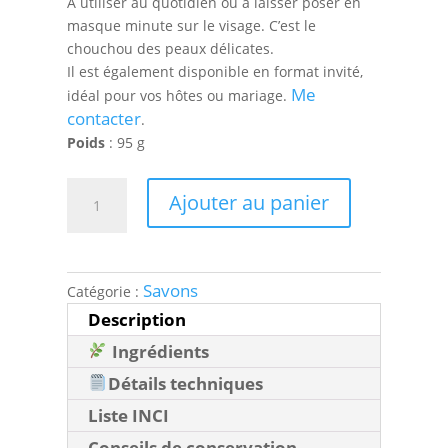
À utiliser au quotidien ou à laisser poser en
masque minute sur le visage. C’est le
chouchou des peaux délicates.
Il est également disponible en format invité,
Me
idéal pour vos hôtes ou mariage.
contacter
.
Poids
: 95 g
quantité
Ajouter au panier
de
Savon
masque
au
Savons
Catégorie :
fromage
Description
blanc
de
Ingrédients
chèvre
Détails techniques
&
Liste INCI
argile
rose
Conseils de conservation