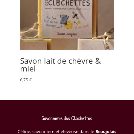
Savon lait de chèvre &
miel
6,75
€
Savonnerie des Clochettes
Céline, savonnière et éleveuse dans le
Beaujolais