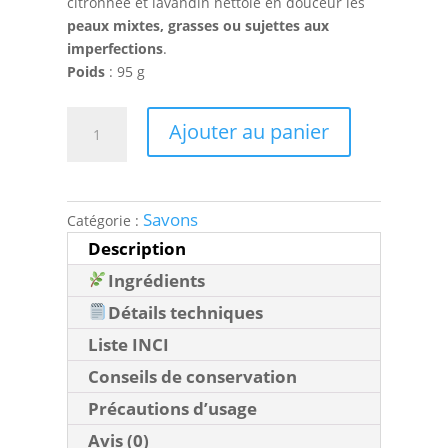
citronnée et lavandin nettoie en douceur les
peaux mixtes, grasses ou sujettes aux
imperfections
.
Poids
: 95 g
quantité
Ajouter au panier
de
Savon
au
lait
Savons
Catégorie :
de
Description
chèvre
et
Ingrédients
aux
Détails techniques
huiles
Liste INCI
essentielles
Conseils de conservation
Précautions d’usage
Avis (0)