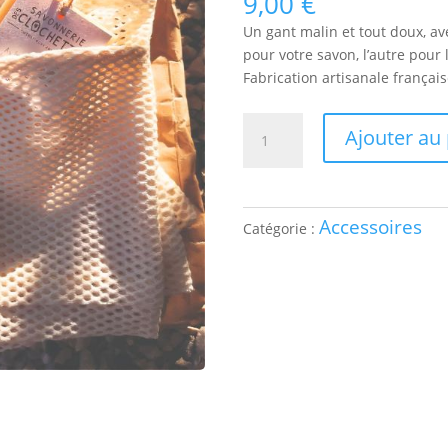
9,00
€
Un gant malin et tout doux, a
pour votre savon, l’autre pour 
Fabrication artisanale françai
quantité
Ajouter au
de
Gant
double
poche
Accessoires
Catégorie :
en
coton
nid
d’abeille