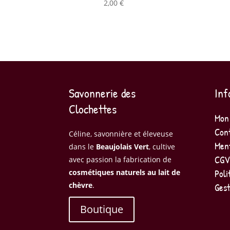
2,00
€
Savonnerie des
Inf
Clochettes
Mon
Con
Céline, savonnière et éleveuse
Ment
dans le
Beaujolais Vert
, cultive
CGV
avec passion la fabrication de
Poli
cosmétiques naturels au lait de
chèvre
.
Gest
Boutique