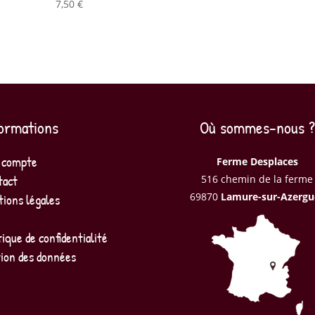
7,50
€
ormations
Où sommes-nous ?
 compte
Ferme Desplaces
tact
516 chemin de la ferme
69870
Lamure-sur-Azergu
ions légales
tique de confidentialité
ion des données