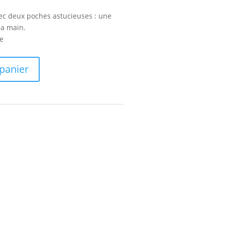
vec deux poches astucieuses : une
la main.
se
 panier