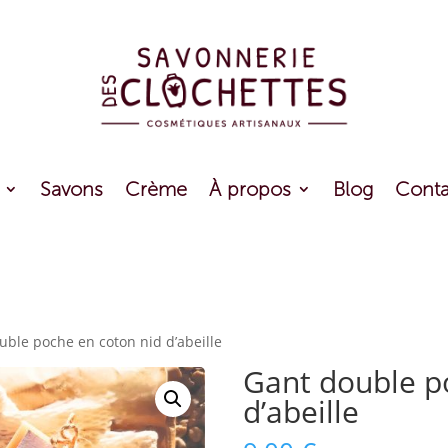
Savons
Crème
À propos
Blog
Conta
uble poche en coton nid d’abeille
Gant double p
d’abeille